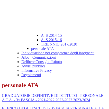
A_S 2014-15
A_S 2015-16
TRIENNIO 2017/2020
personale ATA
Individuazione per competenze degli insegnanti
Albo - Comunicazioni
Delibere Consiglio Istituto
Avvisi pubblici
Informative Privacy
Regolamenti
personale ATA
GRADUATORIE DEFINITIVE DI ISTITUTO - PERSONALE
A.T.A. - 3^ FASCIA - 2021-2022 2022-2023 2023-2024
ELENCO DEGLI ESCLUSI - 3^ FASCIA PERSONALE A.T.A.