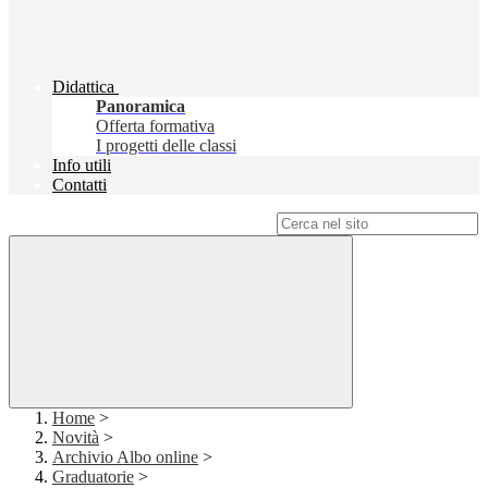
Didattica
Panoramica
Offerta formativa
I progetti delle classi
Info utili
Contatti
Campo di ricerca per le pagine del sito
Home
>
Novità
>
Archivio Albo online
>
Graduatorie
>