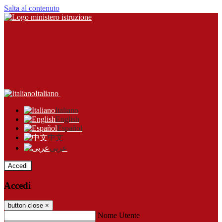
Salta al contenuto
Italiano
Italiano
English
Español
中文
عربى
Accedi
Accedi
button close
×
Nome Utente