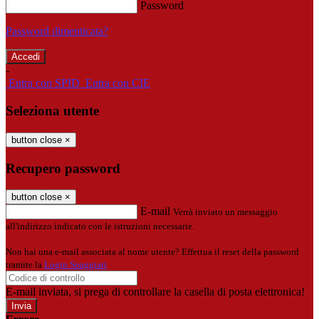
Password
Password dimenticata?
-
Entra con SPID
Entra con CIE
Seleziona utente
button close
×
Recupero password
button close
×
E-mail
Verrà inviato un messaggio
all'indirizzo indicato con le istruzioni necessarie.
Non hai una e-mail associata al nome utente? Effettua il reset della password
tramite la
Login Spaggiari
E-mail inviata, si prega di controllare la casella di posta elettronica!