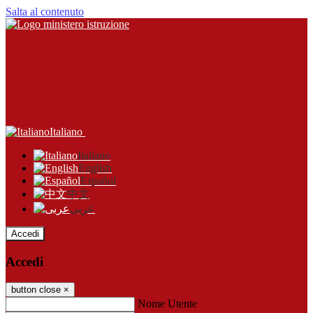
Salta al contenuto
Italiano
Italiano
English
Español
中文
عربى
Accedi
Accedi
button close
×
Nome Utente