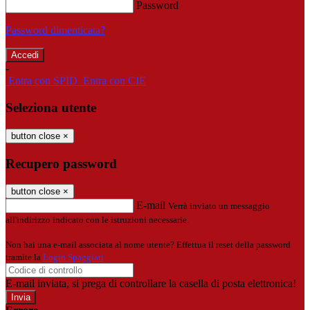
Password
Password dimenticata?
-
Entra con SPID
Entra con CIE
Seleziona utente
button close
×
Recupero password
button close
×
E-mail
Verrà inviato un messaggio
all'indirizzo indicato con le istruzioni necessarie.
Non hai una e-mail associata al nome utente? Effettua il reset della password
tramite la
Login Spaggiari
E-mail inviata, si prega di controllare la casella di posta elettronica!