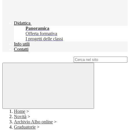
Didattica
Panoramica
Offerta formativa
I progetti delle classi
Info utili
Contatti
Campo di ricerca per le pagine del sito
Home
>
Novità
>
Archivio Albo online
>
Graduatorie
>