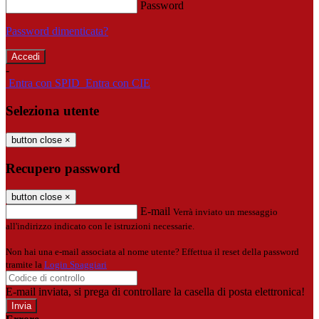
Password
Password dimenticata?
-
Entra con SPID
Entra con CIE
Seleziona utente
button close
×
Recupero password
button close
×
E-mail
Verrà inviato un messaggio
all'indirizzo indicato con le istruzioni necessarie.
Non hai una e-mail associata al nome utente? Effettua il reset della password
tramite la
Login Spaggiari
E-mail inviata, si prega di controllare la casella di posta elettronica!