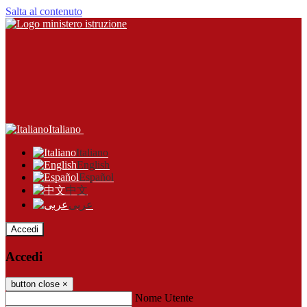
Salta al contenuto
Italiano
Italiano
English
Español
中文
عربى
Accedi
Accedi
button close
×
Nome Utente