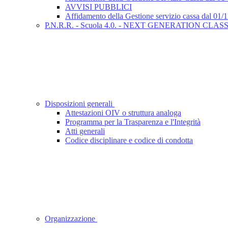
AVVISI PUBBLICI
Affidamento della Gestione servizio cassa dal 01/
P.N.R.R. - Scuola 4.0. - NEXT GENERATION CL
Disposizioni generali
Attestazioni OIV o struttura analoga
Programma per la Trasparenza e l'Integrità
Atti generali
Codice disciplinare e codice di condotta
Organizzazione