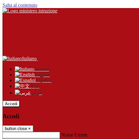
Salta al contenuto
Italiano
Italiano
English
Español
中文
عربى
Accedi
Accedi
button close
×
Nome Utente