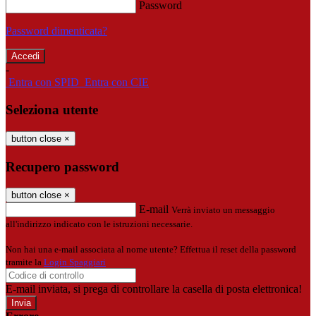
Password
Password dimenticata?
-
Entra con SPID
Entra con CIE
Seleziona utente
button close
×
Recupero password
button close
×
E-mail
Verrà inviato un messaggio
all'indirizzo indicato con le istruzioni necessarie.
Non hai una e-mail associata al nome utente? Effettua il reset della password
tramite la
Login Spaggiari
E-mail inviata, si prega di controllare la casella di posta elettronica!