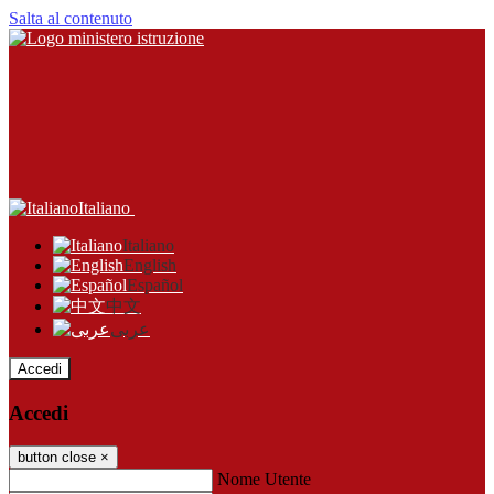
Salta al contenuto
Italiano
Italiano
English
Español
中文
عربى
Accedi
Accedi
button close
×
Nome Utente